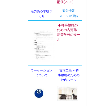
配信(2026)
活力ある学校づ
緊急情報
くり
メール の登録
不祥事根絶の
ための古河第二
高等学校のルー
ル
ラーケーション
古河二高 不祥
について
事根絶のための
校内ルール