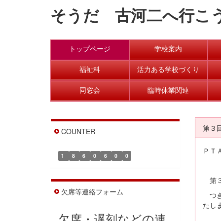
そうだ 古河二へ行こ
トップページ
学校案内
福祉科
活力ある学校づくり
同窓会
臨時休業関連
第３
COUNTER
ＰＴ
1
8
6
0
6
0
0
第３
欠席等連絡フォーム
つき
たし
欠席・遅刻などの連