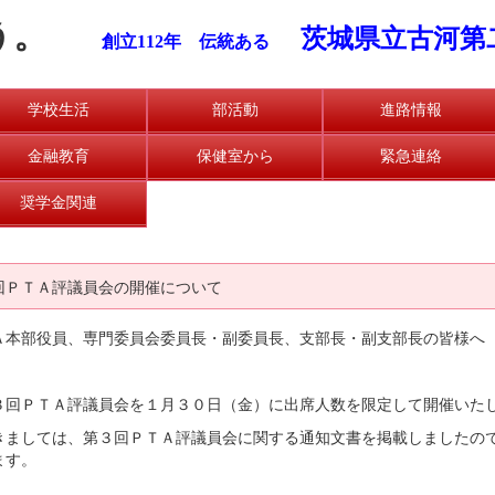
う。
茨城県立古河第
創立112年 伝統ある
学校生活
部活動
進路情報
金融教育
保健室から
緊急連絡
奨学金関連
回ＰＴＡ評議員会の開催について
Ａ本部役員、専門委員会委員長・副委員長、支部長・副支部長の皆様へ
回ＰＴＡ評議員会を１月３０日（金）に出席人数を限定して開催いた
ましては、第３回ＰＴＡ評議員会に関する通知文書を掲載しましたので
ます。