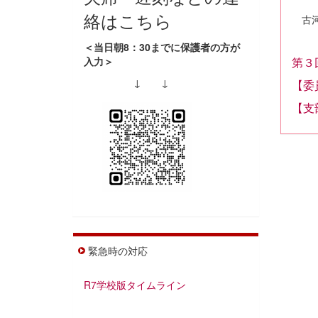
絡はこちら
古河
＜当日朝8：30までに保護者の方が
入力＞
第３
↓ ↓
【委
【支
緊急時の対応
R7学校版タイムライン