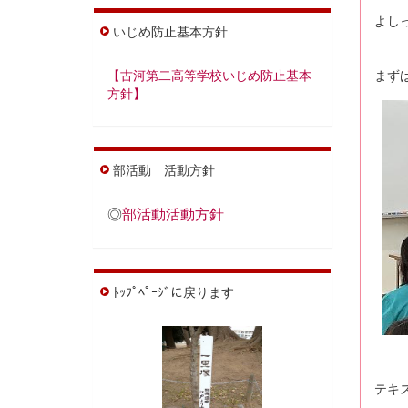
よし
いじめ防止基本方針
【古河第二高等学校いじめ防止基本
まず
方針】
部活動 活動方針
◎
部活動活動方針
ﾄｯﾌﾟﾍﾟｰｼﾞに戻ります
テキ