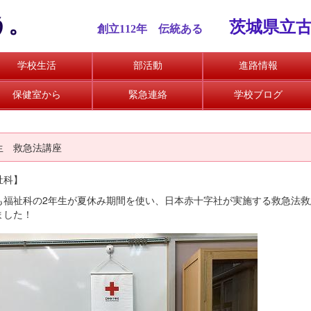
う。
茨城県立
創立112
年 伝統ある
学校生活
部活動
進路情報
保健室から
緊急連絡
学校ブログ
生 救急法講座
祉科】
も福祉科の2年生が夏休み期間を使い、日本赤十字社が実施する救急法
ました！