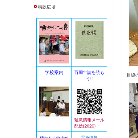
特設広場
学校案内
百周年誌を読も
目線
う!!
緊急情報メール
配信(2026)
活力ある学校づ
緊急情報