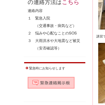
の連絡方法は
こちら
連絡内容
１ 緊急入院
（交通事故・病気など）
２ 悩みや心配なことのSOS
講習
３ 大雨洪水や大地震など被災
（安否確認等）
緊急時にお知らせします