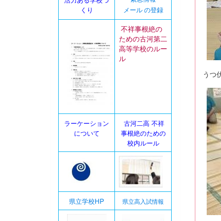
くり
メール の登録
不祥事根絶の
ための古河第二
高等学校のルー
ル
うつ
ラーケーション
古河二高 不祥
について
事根絶のための
校内ルール
県立学校HP
県立高入試情報