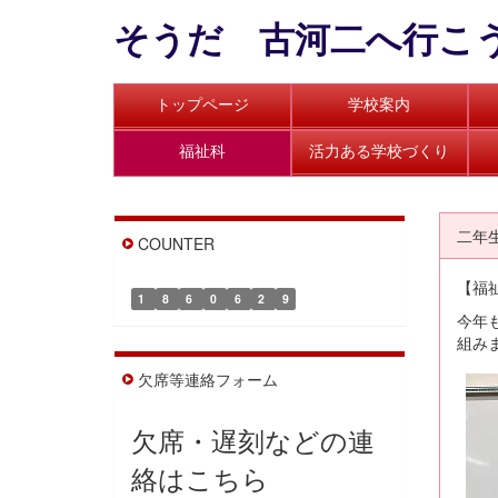
そうだ 古河二へ行こ
トップページ
学校案内
福祉科
活力ある学校づくり
二年
COUNTER
【福
1
8
6
0
6
2
9
今年
組み
欠席等連絡フォーム
欠席・遅刻などの連
絡はこちら