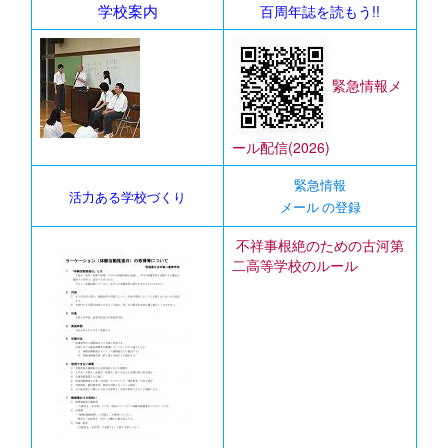
学校案内
百周年誌を読もう!!
緊急情報メ
ール配信(2026)
緊急情報
活力ある学校づくり
メール の登録
不祥事根絶のための古河第
二高等学校のルール