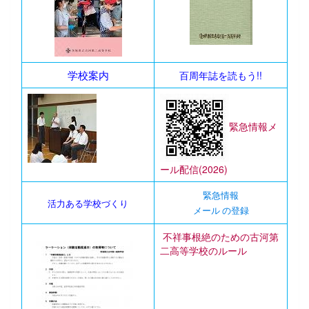
学校案内
百周年誌を読もう!!
緊急情報メ
ール配信(2026)
緊急情報
活力ある学校づくり
メール の登録
不祥事根絶のための古河第
二高等学校のルール