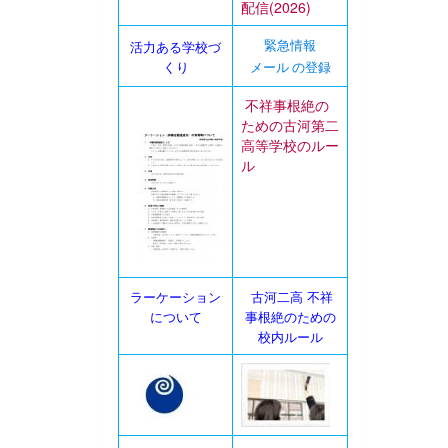
配信(2026)
活力ある学校づ
緊急情報
くり
メール の登録
不祥事根絶の
ための古河第二
高等学校のルー
ル
ラーケーション
古河二高 不祥
について
事根絶のための
校内ルール