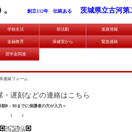
う。
茨城県立古河第
創立112年 伝統ある
学校生活
部活動
進路情報
金融教育
保健室から
緊急連絡
奨学金関連
等連絡フォーム
席・遅刻などの連絡はこちら
日朝8：30までに保護者の方が入力＞
↓ ↓