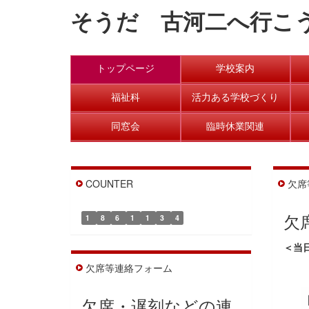
そうだ 古河二へ行こ
トップページ
学校案内
福祉科
活力ある学校づくり
同窓会
臨時休業関連
COUNTER
欠席
欠
1
8
6
1
1
3
4
＜当
欠席等連絡フォーム
欠席・遅刻などの連