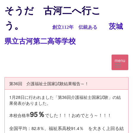
そうだ 古河二へ行こ
う。
茨城
創立112
年 伝統ある
県立古河第二高等学校
menu
第36回 介護福祉士国家試験結果報告～！
1月28日に行われました「第36回介護福祉士国家試験」の結
果発表がありました。
95％
でした！！！おめでとう～！！！
本校合格率
全国平均：82.8％、福祉系高校91.4％ を大きく上回る結