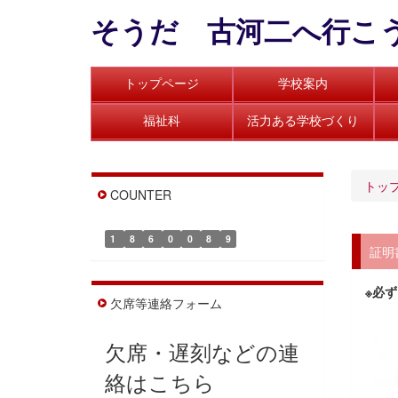
そうだ 古河二へ行こ
トップページ
学校案内
福祉科
活力ある学校づくり
トッ
COUNTER
1
8
6
0
0
8
9
証明
※必
欠席等連絡フォーム
欠席・遅刻などの連
絡はこちら