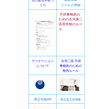
くり
メール の登録
不祥事根絶の
ための古河第二
高等学校のルー
ル
ラーケーション
古河二高 不祥
について
事根絶のための
校内ルール
県立学校HP
県立高入試情報