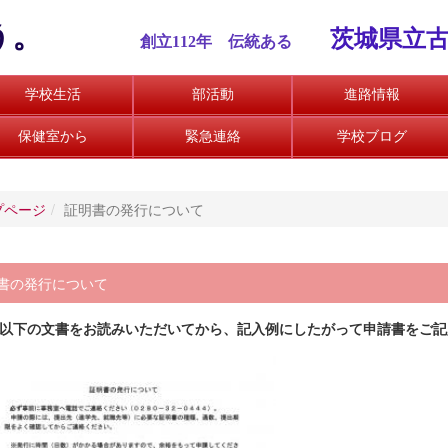
う。
茨城県立
創立112
年 伝統ある
学校生活
部活動
進路情報
保健室から
緊急連絡
学校ブログ
プページ
証明書の発行について
書の発行について
ず以下の文書をお読みいただいてから、記入例にしたがって申請書をご記