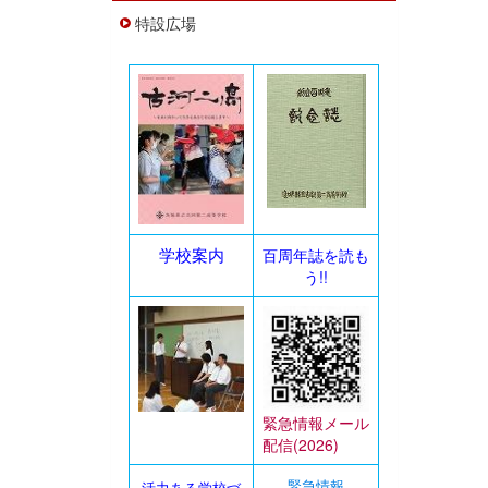
特設広場
学校案内
百周年誌を読も
う!!
緊急情報メール
配信(2026)
活力ある学校づ
緊急情報